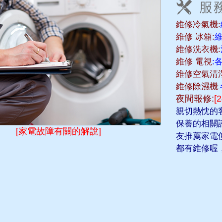
維修冷氣機:
維修 冰箱:
維修洗衣機:
維修 電視
:
維修空氣清淨
維修除濕機:
夜間報修:
[
親切熱忱的
保養的相關
[家電故障有關的解說]
友推薦家電
都有維修喔